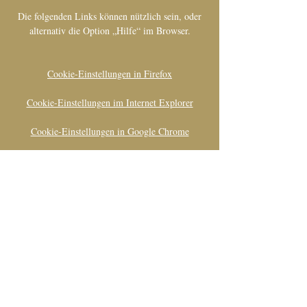
Die folgenden Links können nützlich sein, oder
alternativ die Option „Hilfe“ im Browser.
Cookie-Einstellungen in Firefox
Cookie-Einstellungen im Internet Explorer
Cookie-Einstellungen in Google Chrome
Cookie-Einstellungen in Safari (OS X)
Cookie-Einstellungen in Safari (iOS)
Cookie-Einstellungen in Android
Um die Verwendung eigener Daten durch Google
Analytics auf allen Websites abzulehnen und zu
verhindern, bestehen die folgenden
Anweisungen: